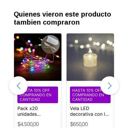
Quienes vieron este producto
tambien compraron
HASTA 10% OFF
HASTA 10% OFF
H
COMPRANDO EN
COMPRANDO EN
C
CANTIDAD
CANTIDAD
C
oso
Pack x20
Vela LED
Di
uz
unidades
decorativa con luz
Ar
Guirnalda alambre
llama pilas
le
$4.500,00
$650,00
$5
led luces
incluidas
re