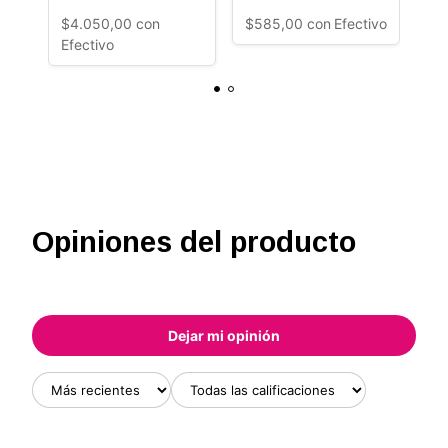
multicolor SIN
es
$4.050,00
con
$585,00
con
Efectivo
$4
PILAS
Efectivo
Ef
Opiniones del producto
Dejar mi opinión