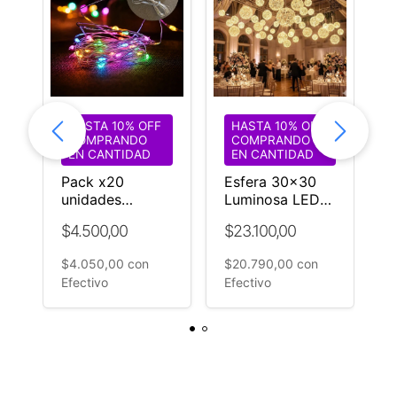
HASTA 10% OFF
HASTA 10% OFF
COMPRANDO
COMPRANDO
EN CANTIDAD
EN CANTIDAD
o
Pack x20
Esfera 30x30
G
s
unidades
Luminosa LED
L
e
Guirnalda
Decoración
1
$4.500,00
$23.100,00
$
alambre led
Fiestas, Bodas y
V
luces multicolor
Eventos
$4.050,00
con
$20.790,00
con
$
SIN PILAS
Efectivo
Efectivo
E