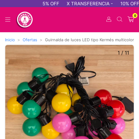
5% OFF
X TRANSFERENCIA -
10% OFF - 
0
Inicio
>
Ofertas
>
Guirnalda de luces LED tipo Kermés multicolor
1
/
11