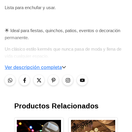
Lista para enchufar y usar.
🌟 Ideal para fiestas, quinchos, patios, eventos o decoración
permanente.
Un clásico estilo kermés que nunca pasa de moda y llena de
vida cualquier espacio.
Ver descripción completa
Ideal para ambientar no para iluminación fuerte
No son portalámparas con focos, es una guirnalda estilo
kermesse, que cumple la misma función.
Productos Relacionados