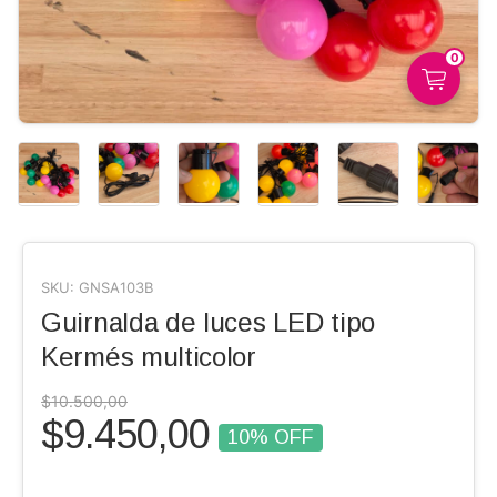
0
SKU:
GNSA103B
Guirnalda de luces LED tipo
Kermés multicolor
$10.500,00
$9.450,00
10
% OFF