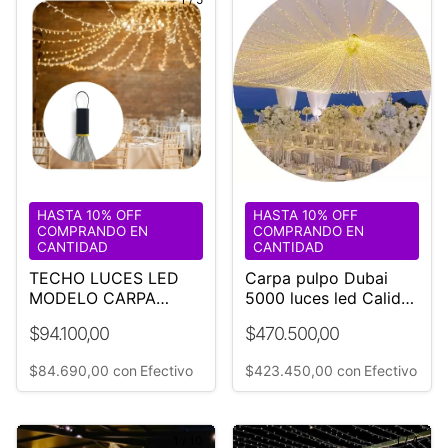
HASTA 10% OFF
HASTA 10% OFF
COMPRANDO EN
COMPRANDO EN
CANTIDAD
CANTIDAD
TECHO LUCES LED
Carpa pulpo Dubai
MODELO CARPA
5000 luces led Calidas
DUBAI 1000 LUCES
Ø18 mt diametro
$94.100,00
$470.500,00
CALIDAS
$84.690,00
con
Efectivo
$423.450,00
con
Efectivo
1
/
10
1
/
4