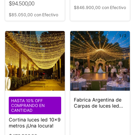
$94.500,00
lluvia
$846.900,00
con
Efectivo
$85.050,00
con
Efectivo
1
/
10
1
/
2
Fabrica Argentina de
HASTA 10% OFF
Carpas de luces led
COMPRANDO EN
CANTIDAD
DUBAI
Cortina luces led 10x9
metros ¡Una locura!