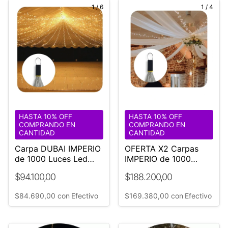
1
/
6
1
/
4
HASTA 10% OFF
HASTA 10% OFF
COMPRANDO EN
COMPRANDO EN
CANTIDAD
CANTIDAD
Carpa DUBAI IMPERIO
OFERTA X2 Carpas
de 1000 Luces Led
IMPERIO de 1000
Calidas Ø18 mt
Luces Led Calidas Ø18
$94.100,00
$188.200,00
mt
$84.690,00
con
Efectivo
$169.380,00
con
Efectivo