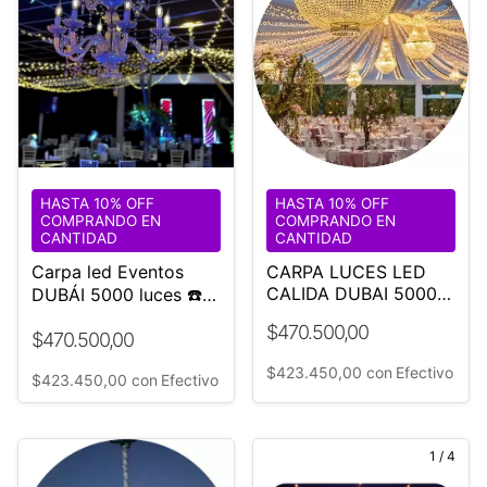
HASTA 10% OFF
HASTA 10% OFF
COMPRANDO EN
COMPRANDO EN
CANTIDAD
CANTIDAD
Carpa led Eventos
CARPA LUCES LED
CALIDA DUBAI 5000
DUBÁI 5000 luces ☎️
Evento Boda
1168882705
$470.500,00
$470.500,00
$423.450,00
con
Efectivo
$423.450,00
con
Efectivo
1
/
4