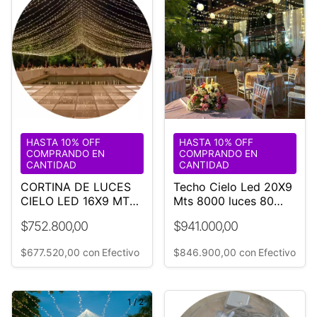
HASTA 10% OFF
HASTA 10% OFF
COMPRANDO EN
COMPRANDO EN
CANTIDAD
CANTIDAD
CORTINA DE LUCES
Techo Cielo Led 20X9
CIELO LED 16X9 MTS
Mts 8000 luces 80
- Guirnaldas Vip
tiras | ☏ 116888-2705
$752.800,00
$941.000,00
Argentina
Pilar Bs. As.
$677.520,00
con
Efectivo
$846.900,00
con
Efectivo
1
/
2