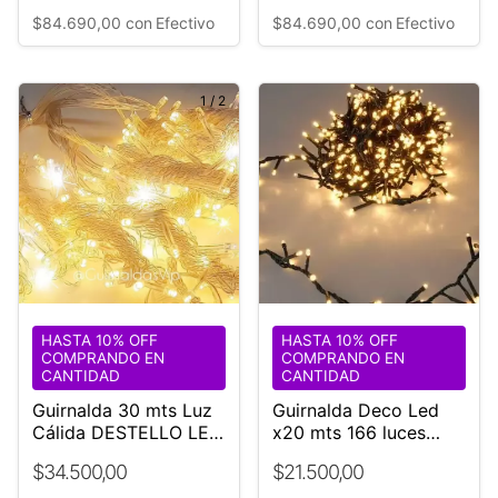
$84.690,00
con
Efectivo
$84.690,00
con
Efectivo
1
/
2
HASTA 10% OFF
HASTA 10% OFF
COMPRANDO EN
COMPRANDO EN
CANTIDAD
CANTIDAD
Guirnalda 30 mts Luz
Guirnalda Deco Led
Cálida DESTELLO LED
x20 mts 166 luces
Blanco | Guirnaldas
Cable Verde H
$34.500,00
$21.500,00
Vip