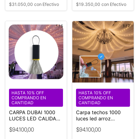
$31.050,00
con
Efectivo
$19.350,00
con
Efectivo
1
/
5
1
/
7
HASTA 10% OFF
HASTA 10% OFF
COMPRANDO EN
COMPRANDO EN
CANTIDAD
CANTIDAD
CARPA DUBAI 1000
Carpa techos 1000
LUCES LED CALIDAS
luces led arroz
18 M DIÁMETRO
Eventos
$94.100,00
$94.100,00