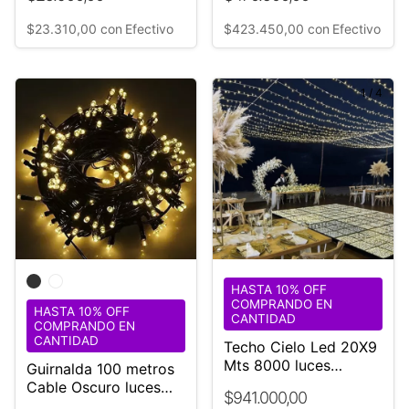
$23.310,00
con
Efectivo
$423.450,00
con
Efectivo
1
/
4
HASTA 10% OFF
COMPRANDO EN
HASTA 10% OFF
CANTIDAD
COMPRANDO EN
CANTIDAD
Techo Cielo Led 20X9
Mts 8000 luces
Guirnalda 100 metros
BLANCA
Cable Oscuro luces
$941.000,00
Cálida FIJAS apta