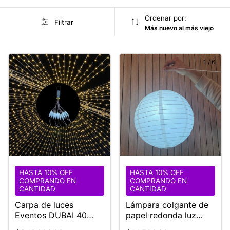
Ordenar por:
Filtrar
Más nuevo al más viejo
1
/
3
1
/
6
HASTA 10% OFF
HASTA 10% OFF
COMPRANDO EN
COMPRANDO EN
CANTIDAD
CANTIDAD
Carpa de luces
Lámpara colgante de
Eventos DUBAI 40
papel redonda luz
diámetro
Blanca Enchufe