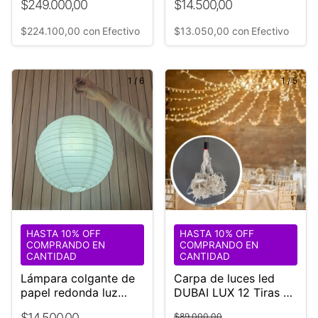
$249.000,00
$14.500,00
$224.100,00
con
Efectivo
$13.050,00
con
Efectivo
1
/
6
1
/
5
HASTA 10% OFF
HASTA 10% OFF
COMPRANDO EN
COMPRANDO EN
CANTIDAD
CANTIDAD
Lámpara colgante de
Carpa de luces led
papel redonda luz
DUBAI LUX 12 Tiras de
Cálida Enchufe
5 metros COD:3*5
$14.500,00
$89.000,00