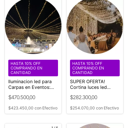
HASTA 10% OFF
HASTA 10% OFF
COMPRANDO EN
COMPRANDO EN
CANTIDAD
CANTIDAD
Iluminacion led para
SUPER OFERTA!
Carpas en Eventos:
Cortina luces led
CARPAS IMPERIO
Gigante 6x9 m Ideal
$470.500,00
$282.300,00
DUBAI ** ¡OFERTA! **
techos Bodas y
Eventos ☏
$423.450,00
con
Efectivo
$254.070,00
con
Efectivo
1168882705
1
/
5