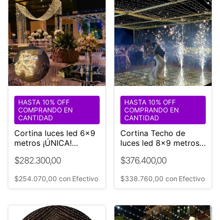
HASTA 10% OFF
HASTA 10% OFF
COMPRANDO EN
COMPRANDO EN
CANTIDAD
CANTIDAD
Cortina luces led 6x9
Cortina Techo de
metros ¡ÚNICA!
luces led 8x9 metros
Eventos
¡ÚNICA! Eventos
$282.300,00
$376.400,00
Bodas
$254.070,00
con
Efectivo
$338.760,00
con
Efectivo
1
/
3