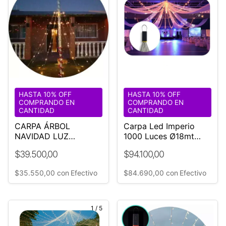
HASTA 10% OFF
HASTA 10% OFF
COMPRANDO EN
COMPRANDO EN
CANTIDAD
CANTIDAD
CARPA ÁRBOL
Carpa Led Imperio
NAVIDAD LUZ
1000 Luces Ø18mt
CASCADA LED
Fiestas Evento
$39.500,00
$94.100,00
Casamiento
¡FABRICANTE!
$35.550,00
con
Efectivo
$84.690,00
con
Efectivo
1
/
5