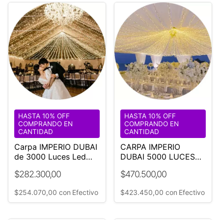
HASTA 10% OFF
HASTA 10% OFF
COMPRANDO EN
COMPRANDO EN
CANTIDAD
CANTIDAD
Carpa IMPERIO DUBAI
CARPA IMPERIO
de 3000 Luces Led
DUBAI 5000 LUCES
Calidas Ø18mt
LED CALIDAS 18 M
$282.300,00
$470.500,00
¡Original!
DIÁMETRO
$254.070,00
con
Efectivo
$423.450,00
con
Efectivo