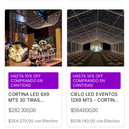
1
/
8
HASTA 10% OFF
HASTA 10% OFF
COMPRANDO EN
COMPRANDO EN
CANTIDAD
CANTIDAD
CORTINA LED 6X9
CIELO LED EVENTOS
MTS 30 TIRAS
12X9 MTS - CORTINA
CÁLIDAS
CÁLIDA
$282.300,00
$564.600,00
$254.070,00
con
Efectivo
$508.140,00
con
Efectivo