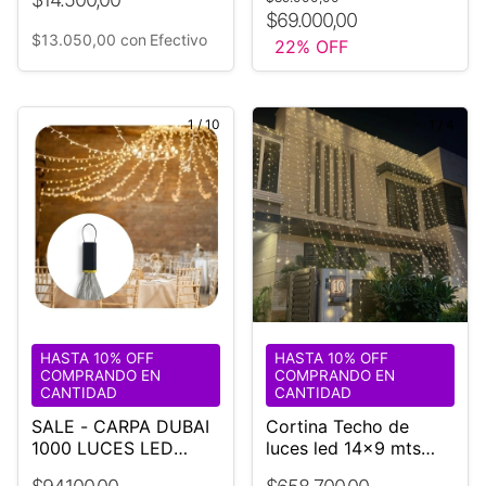
$69.000,00
$13.050,00
con
Efectivo
22
% OFF
1
/
10
1
/
4
HASTA 10% OFF
HASTA 10% OFF
COMPRANDO EN
COMPRANDO EN
CANTIDAD
CANTIDAD
SALE - CARPA DUBAI
Cortina Techo de
1000 LUCES LED
luces led 14x9 mts
CALIDAS
Bodas Eventos