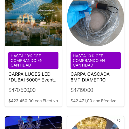
HASTA 10% OFF
HASTA 10% OFF
COMPRANDO EN
COMPRANDO EN
CANTIDAD
CANTIDAD
CARPA LUCES LED
CARPA CASCADA
*DUBAI 5000* Evento
6MT DIÁMETRO
Boda
$470.500,00
$47.190,00
$423.450,00
con
Efectivo
$42.471,00
con
Efectivo
1
/
9
1
/
2