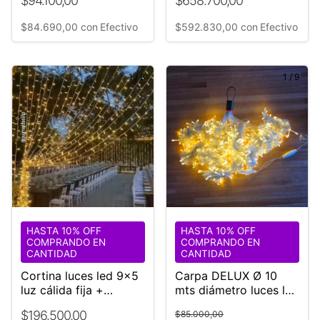
$94.100,00
$658.700,00
Salones
$84.690,00
con
Efectivo
$592.830,00
con
Efectivo
1
/
8
1
/
9
HASTA 10% OFF
HASTA 10% OFF
COMPRANDO EN
COMPRANDO EN
CANTIDAD
CANTIDAD
Cortina luces led 9x5
Carpa DELUX Ø 10
luz cálida fija +
mts diámetro luces led
destello
cálida fija Eventos
$196.500,00
$85.000,00
Bodas