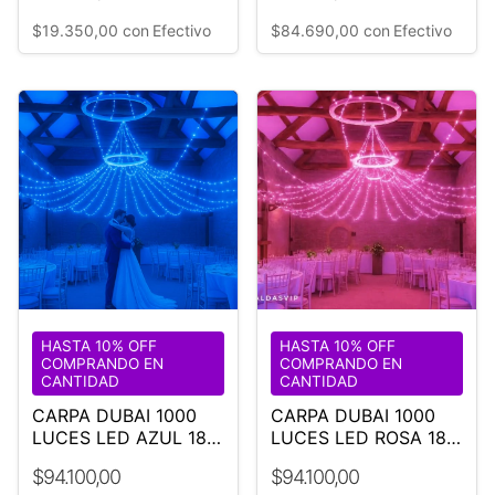
$19.350,00
con
Efectivo
$84.690,00
con
Efectivo
HASTA 10% OFF
HASTA 10% OFF
COMPRANDO EN
COMPRANDO EN
CANTIDAD
CANTIDAD
CARPA DUBAI 1000
CARPA DUBAI 1000
LUCES LED AZUL 18
LUCES LED ROSA 18
M DIÁMETRO-BODA-
M DIÁMETRO-BODA-
$94.100,00
$94.100,00
EVENTO
EVENTO