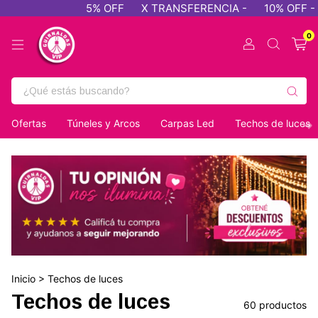
5% OFF
X TRANSFERENCIA -
10% OFF - PAGO EFECTIVO
0
Ofertas
Túneles y Arcos
Carpas Led
Techos de luces
Inicio
>
Techos de luces
Techos de luces
60 productos