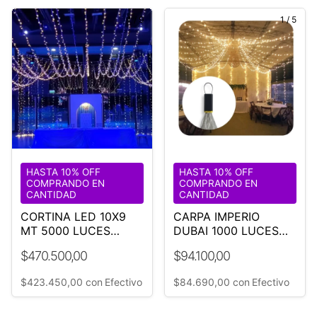
1
/
9
1
/
5
HASTA 10% OFF
HASTA 10% OFF
COMPRANDO EN
COMPRANDO EN
CANTIDAD
CANTIDAD
CORTINA LED 10X9
CARPA IMPERIO
MT 5000 LUCES
DUBAI 1000 LUCES
CALIDAS
LED CALIDAS 18 M
$470.500,00
$94.100,00
DIÁMETRO
$423.450,00
con
Efectivo
$84.690,00
con
Efectivo