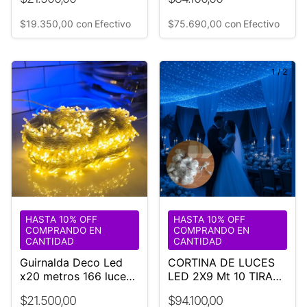
Interior
$19.350,00
con
Efectivo
$75.690,00
con
Efectivo
1
/
2
HASTA 10% OFF
HASTA 10% OFF
COMPRANDO EN
COMPRANDO EN
CANTIDAD
CANTIDAD
Guirnalda Deco Led
CORTINA DE LUCES
x20 metros 166 luces
LED 2X9 Mt 10 TIRAS
Cable transparente
LUZ AZUL-BODA-
$21.500,00
$94.100,00
EVENTO