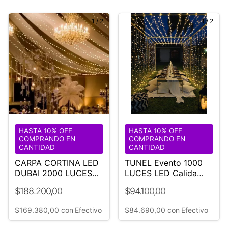
1
/
2
1
/
2
HASTA 10% OFF
HASTA 10% OFF
COMPRANDO EN
COMPRANDO EN
CANTIDAD
CANTIDAD
CARPA CORTINA LED
TUNEL Evento 1000
DUBAI 2000 LUCES
LUCES LED Calida
EVENTO
3x3x3x2
$188.200,00
$94.100,00
$169.380,00
con
Efectivo
$84.690,00
con
Efectivo