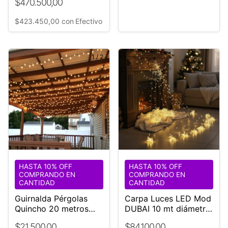
$470.500,00
$423.450,00
con
Efectivo
1
/
2
HASTA 10% OFF
HASTA 10% OFF
COMPRANDO EN
COMPRANDO EN
CANTIDAD
CANTIDAD
Guirnalda Pérgolas
Carpa Luces LED Mod
Quincho 20 metros
DUBAI 10 mt diámetro
cable negro Exterior
luz cálida
$21.500,00
$84.100,00