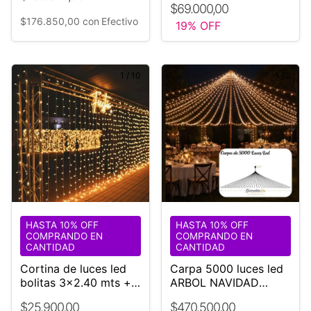
$69.000,00
$176.850,00
con
Efectivo
19
% OFF
1
/
10
1
/
2
HASTA 10% OFF
HASTA 10% OFF
COMPRANDO EN
COMPRANDO EN
CANTIDAD
CANTIDAD
Cortina de luces led
Carpa 5000 luces led
bolitas 3x2.40 mts +
ARBOL NAVIDAD
Controladora 280
Eventos
$25.900,00
$470.500,00
LUCES