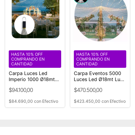
HASTA 10% OFF
HASTA 10% OFF
COMPRANDO EN
COMPRANDO EN
CANTIDAD
CANTIDAD
Carpa Luces Led
Carpa Eventos 5000
Imperio 1000 Ø18mt
Luces Led Ø18mt Luz
Directo Fabricante
Cálida ¡increible!
$94.100,00
$470.500,00
$84.690,00
con
Efectivo
$423.450,00
con
Efectivo