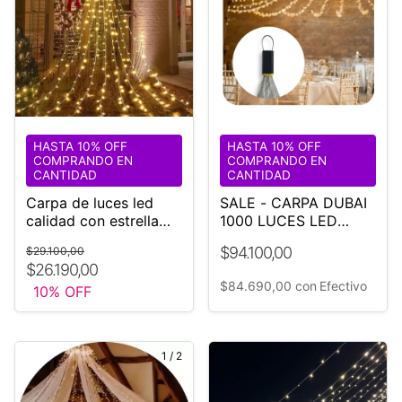
HASTA 10% OFF
HASTA 10% OFF
COMPRANDO EN
COMPRANDO EN
CANTIDAD
CANTIDAD
Carpa de luces led
SALE - CARPA DUBAI
calidad con estrella
1000 LUCES LED
luminosa
CALIDAS
$94.100,00
$29.100,00
$26.190,00
$84.690,00
con
Efectivo
10
% OFF
1
/
2