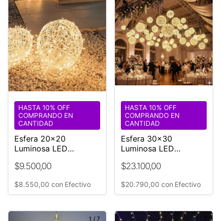
1
/
3
HASTA 10% OFF
HASTA 10% OFF
COMPRANDO EN
COMPRANDO EN
CANTIDAD
CANTIDAD
Esfera 20x20
Esfera 30x30
Luminosa LED
Luminosa LED
Decoración Fiestas,
Decoración Fiestas,
$9.500,00
$23.100,00
Bodas y Eventos
Bodas y Eventos
$8.550,00
con
Efectivo
$20.790,00
con
Efectivo
1
/
7
1
/
7