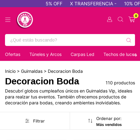
5% OFF
X TRANSFERENCIA -
10% OFF - PAGO EF
0
Ofertas
Túneles y Arcos
Carpas Led
Techos de luces
Inicio
>
Guirnaldas
>
Decoracion Boda
Decoracion Boda
110 productos
Descubrí globos cumpleaños únicos en Guirnaldas Vip, ideales
para realzar tus eventos. También ofrecemos productos de
decoración para bodas, creando ambientes inolvidables.
Ordenar por:
Filtrar
Más vendidos