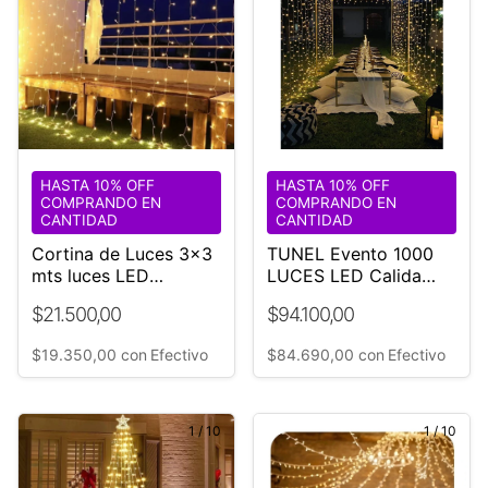
HASTA 10% OFF
HASTA 10% OFF
COMPRANDO EN
COMPRANDO EN
CANTIDAD
CANTIDAD
Cortina de Luces 3x3
TUNEL Evento 1000
mts luces LED
LUCES LED Calida
Controlador
3x3x3x2
$21.500,00
$94.100,00
$19.350,00
con
Efectivo
$84.690,00
con
Efectivo
1
/
10
1
/
10