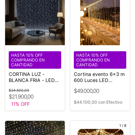
HASTA 10% OFF
HASTA 10% OFF
COMPRANDO EN
COMPRANDO EN
CANTIDAD
CANTIDAD
CORTINA LUZ -
Cortina evento 6x3 m
BLANCA FRIA - LED
600 Luces LED
3X3
Controladora
$49.000,00
$24.500,00
$21.900,00
$44.100,00
con
Efectivo
11
% OFF
1
/
6
1
/
8