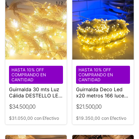
1
/
2
HASTA 10% OFF
HASTA 10% OFF
COMPRANDO EN
COMPRANDO EN
CANTIDAD
CANTIDAD
Guirnalda 30 mts Luz
Guirnalda Deco Led
Cálida DESTELLO LED
x20 metros 166 luces
Blanco | Guirnaldas
Cable transparente
$34.500,00
$21.500,00
Vip
$31.050,00
con
Efectivo
$19.350,00
con
Efectivo