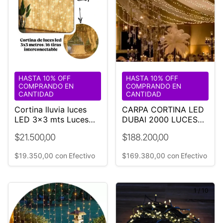
HASTA 10% OFF
HASTA 10% OFF
COMPRANDO EN
COMPRANDO EN
CANTIDAD
CANTIDAD
Cortina lluvia luces
CARPA CORTINA LED
LED 3x3 mts Luces
DUBAI 2000 LUCES
Cálidas
EVENTO
$21.500,00
$188.200,00
$19.350,00
con
Efectivo
$169.380,00
con
Efectivo
1
/
10