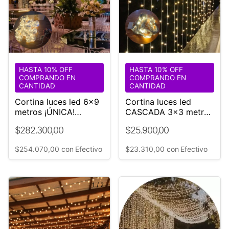
HASTA 10% OFF
HASTA 10% OFF
COMPRANDO EN
COMPRANDO EN
CANTIDAD
CANTIDAD
Cortina luces led 6x9
Cortina luces led
metros ¡ÚNICA!
CASCADA 3x3 metros
Eventos
+ controladora 8
$282.300,00
$25.900,00
efectos
$254.070,00
con
Efectivo
$23.310,00
con
Efectivo
1
/
2