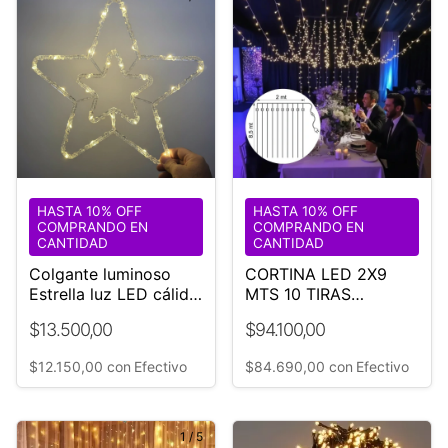
HASTA 10% OFF
HASTA 10% OFF
COMPRANDO EN
COMPRANDO EN
CANTIDAD
CANTIDAD
Colgante luminoso
CORTINA LED 2X9
Estrella luz LED cálida
MTS 10 TIRAS
Efectos
CÁLIDAS
$13.500,00
$94.100,00
$12.150,00
con
Efectivo
$84.690,00
con
Efectivo
1
/
5