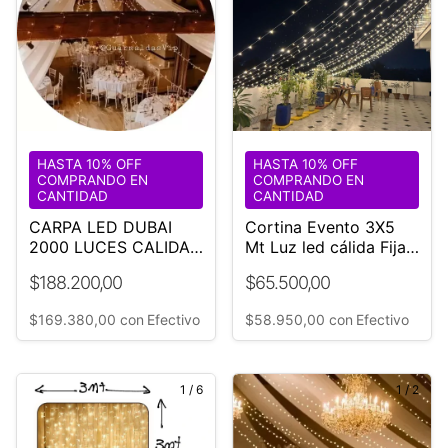
HASTA 10% OFF
HASTA 10% OFF
COMPRANDO EN
COMPRANDO EN
CANTIDAD
CANTIDAD
CARPA LED DUBAI
Cortina Evento 3X5
2000 LUCES CALIDAS
Mt Luz led cálida Fija
IDEAL EVENTOS
Interconectable ¡Unica!
$188.200,00
$65.500,00
$169.380,00
con
Efectivo
$58.950,00
con
Efectivo
1
/
6
1
/
2