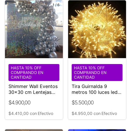
1
/
6
HASTA 10% OFF
HASTA 10% OFF
COMPRANDO EN
COMPRANDO EN
CANTIDAD
CANTIDAD
Shimmer Wall Eventos
Tira Guirnalda 9
30x30 cm Lentejas
metros 100 luces led
cuadradas Plateado
cálidas FIJAS
$4.900,00
$5.500,00
$4.410,00
con
Efectivo
$4.950,00
con
Efectivo