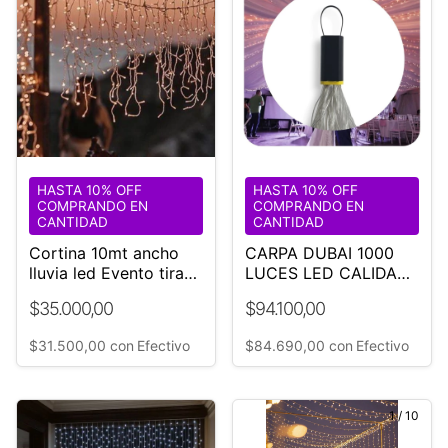
HASTA 10% OFF
HASTA 10% OFF
COMPRANDO EN
COMPRANDO EN
CANTIDAD
CANTIDAD
Cortina 10mt ancho
CARPA DUBAI 1000
lluvia led Evento tiras
LUCES LED CALIDAS
30/45/60
18 M DIÁMETRO
$35.000,00
$94.100,00
$31.500,00
con
Efectivo
$84.690,00
con
Efectivo
1
/
10