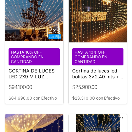
HASTA 10% OFF
HASTA 10% OFF
COMPRANDO EN
COMPRANDO EN
CANTIDAD
CANTIDAD
CORTINA DE LUCES
Cortina de luces led
LED 2X9 M LUZ
bolitas 3x2.40 mts +
CÁLIDA
Controladora 280
$94.100,00
$25.900,00
LUCES
$84.690,00
con
Efectivo
$23.310,00
con
Efectivo
1
/
6
1
/
2