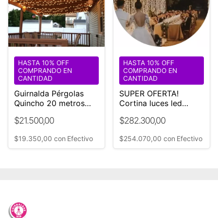
HASTA 10% OFF
HASTA 10% OFF
COMPRANDO EN
COMPRANDO EN
CANTIDAD
CANTIDAD
Guirnalda Pérgolas
SUPER OFERTA!
Quincho 20 metros
Cortina luces led
cable negro Exterior
Gigante 6x9 m Ideal
$21.500,00
$282.300,00
Interior
techos Bodas y
Eventos ☏
$19.350,00
con
Efectivo
$254.070,00
con
Efectivo
1168882705