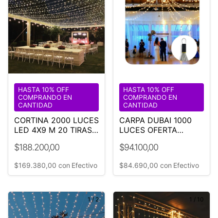
HASTA 10% OFF
HASTA 10% OFF
COMPRANDO EN
COMPRANDO EN
CANTIDAD
CANTIDAD
CORTINA 2000 LUCES
CARPA DUBAI 1000
LED 4X9 M 20 TIRAS
LUCES OFERTA
DE 9M
RELÁMPAGO
$188.200,00
$94.100,00
$169.380,00
con
Efectivo
$84.690,00
con
Efectivo
1
/
2
1
/
10