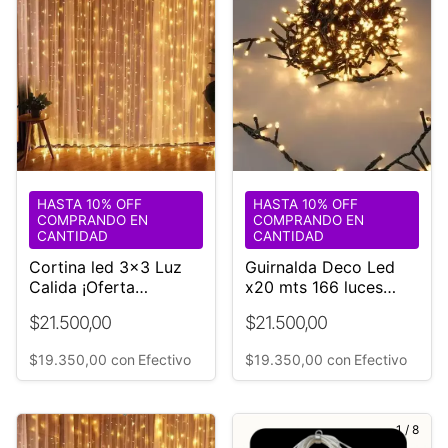
HASTA 10% OFF
HASTA 10% OFF
COMPRANDO EN
COMPRANDO EN
CANTIDAD
CANTIDAD
Cortina led 3x3 Luz
Guirnalda Deco Led
Calida ¡Oferta
x20 mts 166 luces
relámpago
Cable Verde H
$21.500,00
$21.500,00
$19.350,00
con
Efectivo
$19.350,00
con
Efectivo
1
/
8