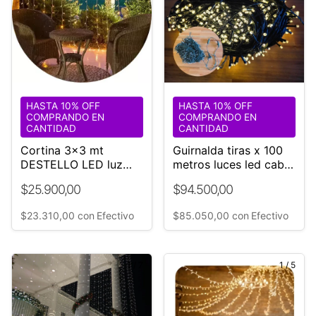
HASTA 10% OFF
HASTA 10% OFF
COMPRANDO EN
COMPRANDO EN
CANTIDAD
CANTIDAD
Cortina 3x3 mt
Guirnalda tiras x 100
DESTELLO LED luz
metros luces led cable
Fija Cálida y Blanco
NEGRO 220v
$25.900,00
$94.500,00
12TIR
$23.310,00
con
Efectivo
$85.050,00
con
Efectivo
1
/
7
1
/
5