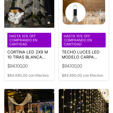
HASTA 10% OFF
HASTA 10% OFF
COMPRANDO EN
COMPRANDO EN
CANTIDAD
CANTIDAD
CORTINA LED 2X9 M
TECHO LUCES LED
10 TIRAS BLANCA
MODELO CARPA
FRIA
DUBAI 1000 LUCES
$94.100,00
$94.100,00
CALIDAS
$84.690,00
con
Efectivo
$84.690,00
con
Efectivo
1
/
10
1
/
4