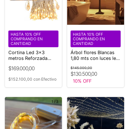
HASTA 10% OFF
HASTA 10% OFF
COMPRANDO EN
COMPRANDO EN
CANTIDAD
CANTIDAD
Cortina Led 3x3
Árbol flores Blancas
metros Reforzada
1,80 mts con luces led
Profesional Exterior
LED
$169.000,00
$145.000,00
220v interconectable
$130.500,00
$152.100,00
con
Efectivo
10
% OFF
1
/
3
1
/
4