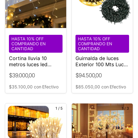
HASTA 10% OFF
HASTA 10% OFF
COMPRANDO EN
COMPRANDO EN
CANTIDAD
CANTIDAD
Cortina lluvia 10
Guirnalda de luces
metros luces led
Exterior 100 Mts Luces
destello blanco luz
Leds calidas Deco
$39.000,00
$94.500,00
calida fija
$35.100,00
con
Efectivo
$85.050,00
con
Efectivo
1
/
5
1
/
3