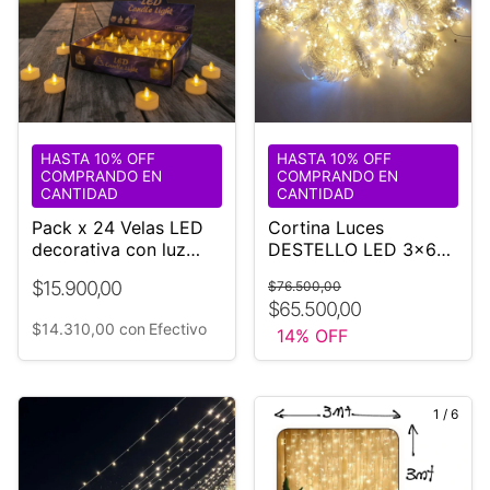
HASTA 10% OFF
HASTA 10% OFF
COMPRANDO EN
COMPRANDO EN
CANTIDAD
CANTIDAD
Pack x 24 Velas LED
Cortina Luces
decorativa con luz
DESTELLO LED 3x6
llama pilas incluidas
Metros – Luz Cálida
$15.900,00
$76.500,00
Fija
$65.500,00
$14.310,00
con
Efectivo
14
% OFF
1
/
6