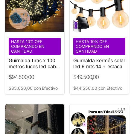
HASTA 10% OFF
HASTA 10% OFF
COMPRANDO EN
COMPRANDO EN
CANTIDAD
CANTIDAD
Guirnalda tiras x 100
Guirnalda kermés solar
metros luces led cable
led 9 mts 14 + estaca
NEGRO 220v
$94.500,00
$49.500,00
$85.050,00
con
Efectivo
$44.550,00
con
Efectivo
1
/
7
1
/
3