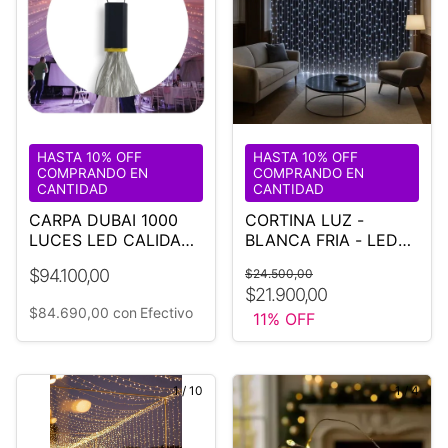
HASTA 10% OFF
HASTA 10% OFF
COMPRANDO EN
COMPRANDO EN
CANTIDAD
CANTIDAD
CARPA DUBAI 1000
CORTINA LUZ -
LUCES LED CALIDAS
BLANCA FRIA - LED
18 M DIÁMETRO
3X3
$94.100,00
$24.500,00
$21.900,00
$84.690,00
con
Efectivo
11
% OFF
1
/
10
1
/
4