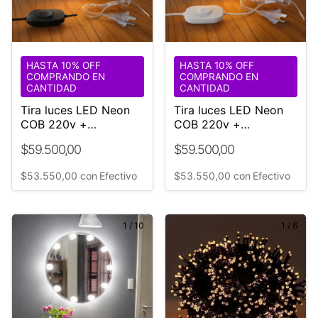
HASTA 10% OFF
HASTA 10% OFF
COMPRANDO EN
COMPRANDO EN
CANTIDAD
CANTIDAD
Tira luces LED Neon
Tira luces LED Neon
COB 220v +
COB 220v +
interruptor y enchufe
interruptor y enchufe
$59.500,00
$59.500,00
4000k
6500k
$53.550,00
con
Efectivo
$53.550,00
con
Efectivo
1
/
10
1
/
6