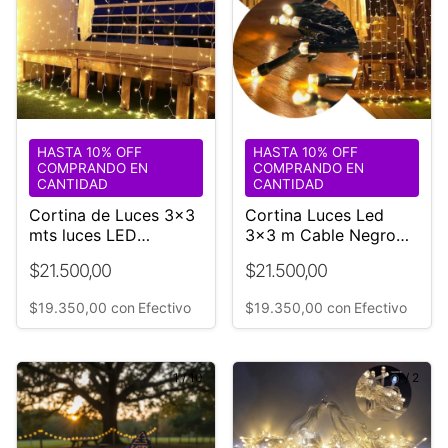
HASTA 10% OFF
HASTA 10% OFF
COMPRANDO EN
COMPRANDO EN
CANTIDAD
CANTIDAD
Cortina de Luces 3x3
Cortina Luces Led
mts luces LED
3x3 m Cable Negro
Controlador
Oscuro 16 Tiras
$21.500,00
$21.500,00
Evento
$19.350,00
con
Efectivo
$19.350,00
con
Efectivo
1
/
10
1
/
2