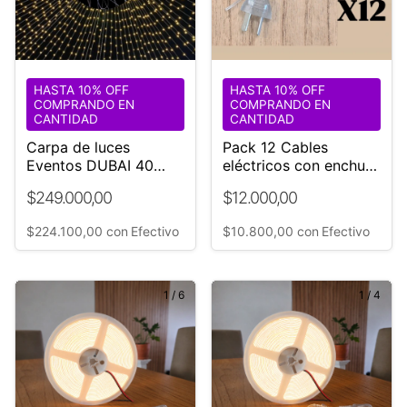
HASTA 10% OFF
HASTA 10% OFF
COMPRANDO EN
COMPRANDO EN
CANTIDAD
CANTIDAD
Carpa de luces
Pack 12 Cables
Eventos DUBAI 40
eléctricos con enchufe
diámetro
doble
$249.000,00
$12.000,00
$224.100,00
con
Efectivo
$10.800,00
con
Efectivo
1
/
6
1
/
4