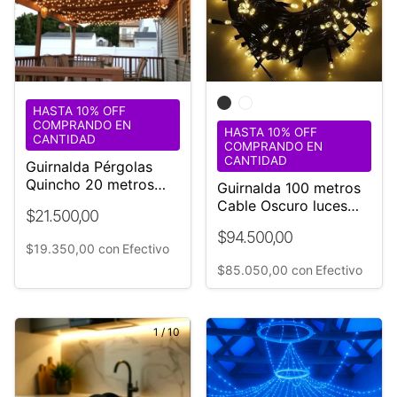
HASTA 10% OFF
COMPRANDO EN
HASTA 10% OFF
CANTIDAD
COMPRANDO EN
CANTIDAD
Guirnalda Pérgolas
Quincho 20 metros
Guirnalda 100 metros
cable negro Exterior
Cable Oscuro luces
$21.500,00
Interior
Cálida FIJAS apta
$94.500,00
lluvia
$19.350,00
con
Efectivo
$85.050,00
con
Efectivo
1
/
10