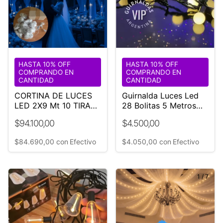
HASTA 10% OFF
HASTA 10% OFF
COMPRANDO EN
COMPRANDO EN
CANTIDAD
CANTIDAD
CORTINA DE LUCES
Guirnalda Luces Led
LED 2X9 Mt 10 TIRAS
28 Bolitas 5 Metros
LUZ AZUL-BODA-
Blanco Calido Navidad
$94.100,00
$4.500,00
EVENTO
$84.690,00
con
Efectivo
$4.050,00
con
Efectivo
1
/
8
1
/
7