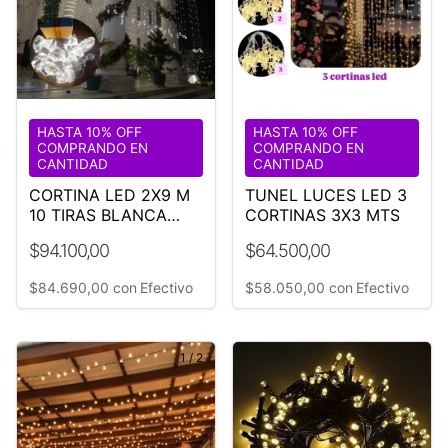
HASTA 10% OFF
HASTA 10% OFF
COMPRANDO EN
COMPRANDO EN
CANTIDAD
CANTIDAD
CORTINA LED 2X9 M
TUNEL LUCES LED 3
10 TIRAS BLANCA
CORTINAS 3X3 MTS
FRIA
$94.100,00
$64.500,00
$84.690,00
con
Efectivo
$58.050,00
con
Efectivo
1
/
2