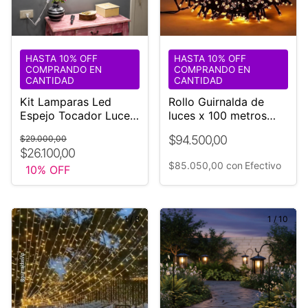
HASTA 10% OFF
HASTA 10% OFF
COMPRANDO EN
COMPRANDO EN
CANTIDAD
CANTIDAD
Kit Lamparas Led
Rollo Guirnalda de
Espejo Tocador Luces
luces x 100 metros
* Maquillaje * Usb
Cable Oscuro
$94.500,00
$29.000,00
220v
$26.100,00
$85.050,00
con
Efectivo
10
% OFF
1
/
8
1
/
10