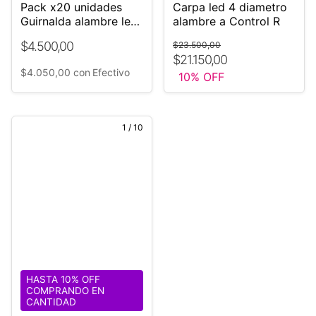
Pack x20 unidades
Carpa led 4 diametro
Guirnalda alambre led
alambre a Control R
luces multicolor SIN
$4.500,00
$23.500,00
PILAS
$21.150,00
$4.050,00
con
Efectivo
10
% OFF
1
/
10
HASTA 10% OFF
COMPRANDO EN
CANTIDAD