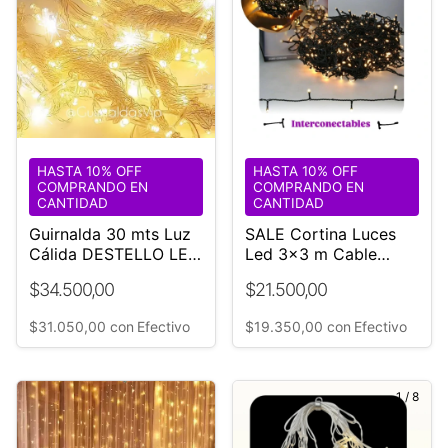
HASTA 10% OFF
HASTA 10% OFF
COMPRANDO EN
COMPRANDO EN
CANTIDAD
CANTIDAD
Guirnalda 30 mts Luz
SALE Cortina Luces
Cálida DESTELLO LED
Led 3x3 m Cable
Blanco | Guirnaldas
Negro
$34.500,00
$21.500,00
Vip
$31.050,00
con
Efectivo
$19.350,00
con
Efectivo
1
/
8