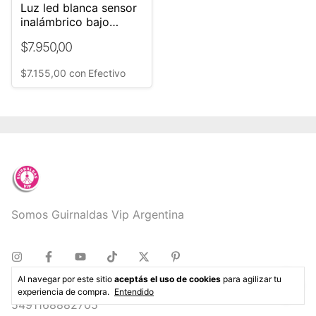
Luz led blanca sensor
inalámbrico bajo
mesada 30 cm 1.5 mt
$7.950,00
cable 220v Pasa mano
$7.155,00
con
Efectivo
Somos Guirnaldas Vip Argentina
Al navegar por este sitio
aceptás el uso de cookies
para agilizar tu
experiencia de compra.
Entendido
5491168882705