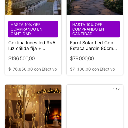
HASTA 10% OFF
HASTA 10% OFF
COMPRANDO EN
COMPRANDO EN
CANTIDAD
CANTIDAD
Cortina luces led 9x5
Farol Solar Led Con
luz cálida fija +
Estaca Jardin 80cm
destello
Filamento Pack 2
$196.500,00
$79.000,00
Negro
$176.850,00
con
Efectivo
$71.100,00
con
Efectivo
1
/
10
1
/
7