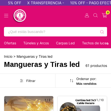
 TRANSFERENCIA -
10% OFF - PAGO EFECTIVO
5% OFF
0
Ofertas
Túneles y Arcos
Carpas Led
Techos de luces
Inicio
>
Mangueras y Tiras led
Mangueras y Tiras led
61 productos
Ordenar por:
Filtrar
Más vendidos
1
/
2
1
/
10