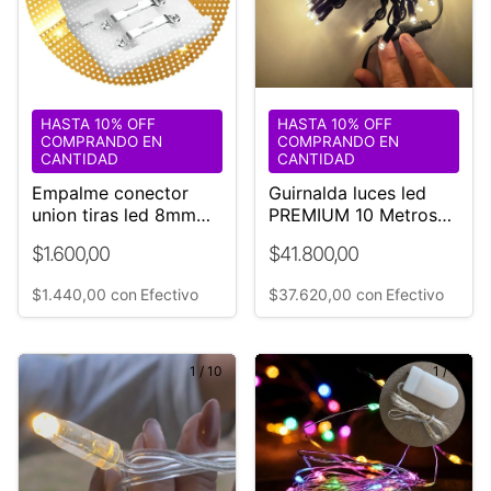
HASTA 10% OFF
HASTA 10% OFF
COMPRANDO EN
COMPRANDO EN
CANTIDAD
CANTIDAD
Empalme conector
Guirnalda luces led
union tiras led 8mm
PREMIUM 10 Metros
cob luces neon flex
cable negro
$1.600,00
$41.800,00
$1.440,00
con
Efectivo
$37.620,00
con
Efectivo
1
/
10
1
/
4