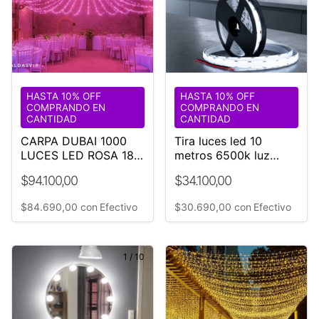
HASTA 10% OFF
HASTA 10% OFF
COMPRANDO EN
COMPRANDO EN
CANTIDAD
CANTIDAD
CARPA DUBAI 1000
Tira luces led 10
LUCES LED ROSA 18
metros 6500k luz
M DIÁMETRO-BODA-
Blanca Fria 220v
$94.100,00
$34.100,00
EVENTO
$84.690,00
con
Efectivo
$30.690,00
con
Efectivo
1
/
10
1
/
10