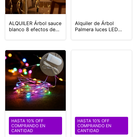
ALQUILER Árbol sauce
Alquiler de Árbol
blanco 8 efectos de
Palmera luces LED
luz calida (Zona
USB (Zona Norte)
Norte)
1
/
4
HASTA 10% OFF
HASTA 10% OFF
COMPRANDO EN
COMPRANDO EN
CANTIDAD
CANTIDAD