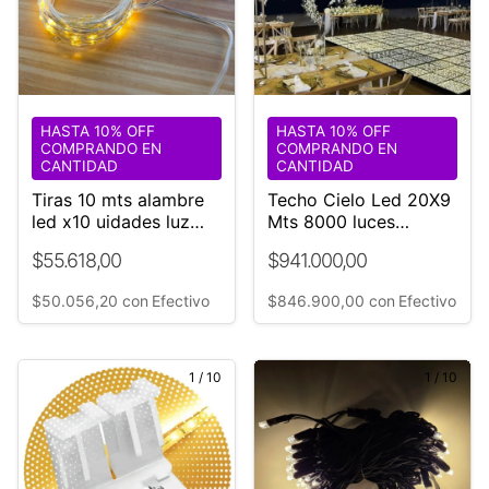
HASTA 10% OFF
HASTA 10% OFF
COMPRANDO EN
COMPRANDO EN
CANTIDAD
CANTIDAD
Tiras 10 mts alambre
Techo Cielo Led 20X9
led x10 uidades luz
Mts 8000 luces
calida Efectos
BLANCA
$55.618,00
$941.000,00
$50.056,20
con
Efectivo
$846.900,00
con
Efectivo
1
/
10
1
/
10