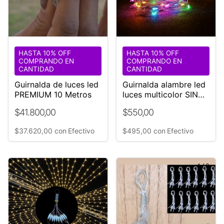
HASTA 10% OFF
HASTA 10% OFF
COMPRANDO EN
COMPRANDO EN
CANTIDAD
CANTIDAD
Guirnalda de luces led
Guirnalda alambre led
PREMIUM 10 Metros
luces multicolor SIN
PILAS
$41.800,00
$550,00
$37.620,00
con
Efectivo
$495,00
con
Efectivo
1
/
3
1
/
3