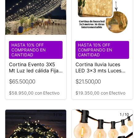
HASTA 10% OFF
HASTA 10% OFF
COMPRANDO EN
COMPRANDO EN
CANTIDAD
CANTIDAD
Cortina Evento 3X5
Cortina lluvia luces
Mt Luz led cálida Fija
LED 3x3 mts Luces
Interconectable ¡Unica!
Cálidas
$65.500,00
$21.500,00
$58.950,00
con
Efectivo
$19.350,00
con
Efectivo
1
/
10
1
/
10