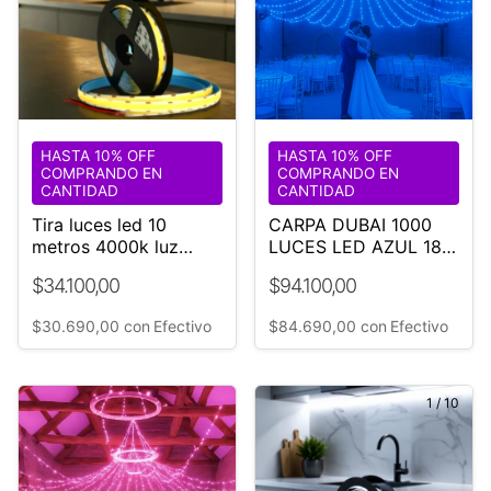
HASTA 10% OFF
HASTA 10% OFF
COMPRANDO EN
COMPRANDO EN
CANTIDAD
CANTIDAD
Tira luces led 10
CARPA DUBAI 1000
metros 4000k luz
LUCES LED AZUL 18
Calido Neutro 220v
M DIÁMETRO-BODA-
$34.100,00
$94.100,00
EVENTO
$30.690,00
con
Efectivo
$84.690,00
con
Efectivo
1
/
10