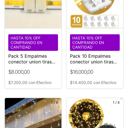
HASTA 10% OFF
HASTA 10% OFF
COMPRANDO EN
COMPRANDO EN
CANTIDAD
CANTIDAD
Pack 5 Empalmes
Pack 10 Empalmes
conector union tiras
conector union tiras
led 8mm cob luces
led 8mm cob luces
$8.000,00
$16.000,00
$7.200,00
con
Efectivo
$14.400,00
con
Efectivo
1
/
4
1
/
4