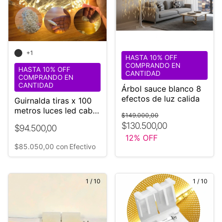
+1
HASTA 10% OFF
COMPRANDO EN
HASTA 10% OFF
CANTIDAD
COMPRANDO EN
CANTIDAD
Árbol sauce blanco 8
efectos de luz calida
Guirnalda tiras x 100
metros luces led cable
$149.000,00
transparente 220v
$130.500,00
$94.500,00
12
% OFF
$85.050,00
con
Efectivo
1
/
10
1
/
10