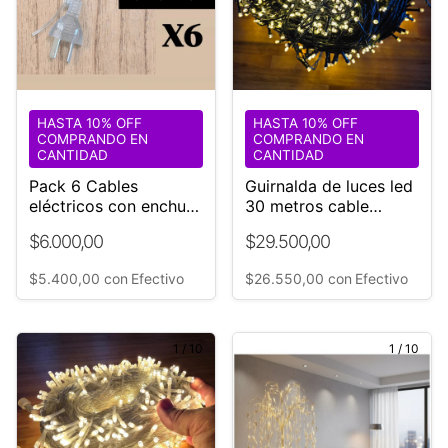
HASTA 10% OFF
HASTA 10% OFF
COMPRANDO EN
COMPRANDO EN
CANTIDAD
CANTIDAD
Pack 6 Cables
Guirnalda de luces led
eléctricos con enchufe
30 metros cable
doble
NEGRO 220v +
$6.000,00
$29.500,00
Alargue REGALO
$5.400,00
con
Efectivo
$26.550,00
con
Efectivo
1
/
10
1
/
10