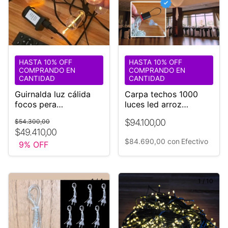
HASTA 10% OFF
HASTA 10% OFF
COMPRANDO EN
COMPRANDO EN
CANTIDAD
CANTIDAD
Guirnalda luz cálida
Carpa techos 1000
focos pera
luces led arroz
Dimerizable 220v
Eventos
$94.100,00
$54.300,00
$49.410,00
$84.690,00
con
Efectivo
9
% OFF
1
/
4
1
/
10