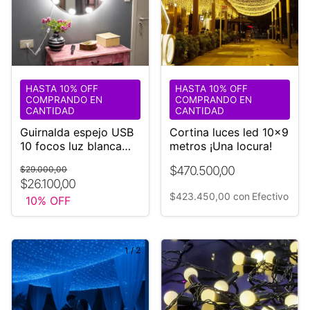
HASTA 10% OFF
HASTA 10% OFF
COMPRANDO EN
COMPRANDO EN
CANTIDAD
CANTIDAD
Guirnalda espejo USB
Cortina luces led 10x9
10 focos luz blanca
metros ¡Una locura!
regulable Maquillaje
$470.500,00
$29.000,00
$26.100,00
$423.450,00
con
Efectivo
10
% OFF
1
/
2