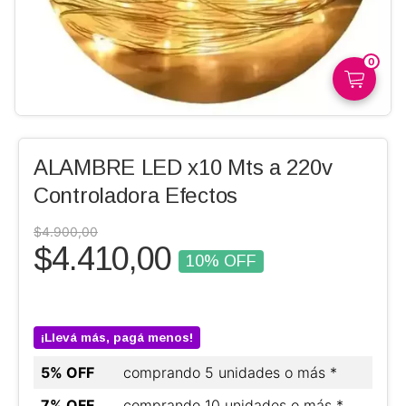
0
ALAMBRE LED x10 Mts a 220v
Controladora Efectos
$4.900,00
$4.410,00
10
% OFF
¡Llevá más, pagá menos!
5% OFF
comprando 5 unidades o más *
7% OFF
comprando 10 unidades o más *