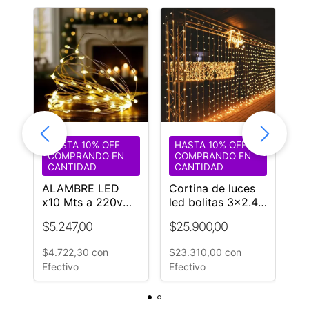
HASTA 10% OFF
HASTA 10% OFF
H
COMPRANDO EN
COMPRANDO EN
C
CANTIDAD
CANTIDAD
C
ALAMBRE LED
Cortina de luces
Fi
ama
x10 Mts a 220v
led bolitas 3x2.40
pa
Controladora
mts +
Gu
$5.247,00
$25.900,00
$4
Efectos
Controladora 280
LUCES
$4.722,30
con
$23.310,00
con
$4
Efectivo
Efectivo
Ef