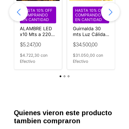
HASTA 10% OFF
HASTA 10% OFF
COMPRANDO
COMPRANDO
EN CANTIDAD
EN CANTIDAD
ALAMBRE LED
Guirnalda 30
T
I
x10 Mts a 220v
mts Luz Cálida
m
Controladora
DESTELLO LED
l
$5.247,00
$34.500,00
$
Efectos
Blanco |
F
Guirnaldas Vip
$4.722,30
con
$31.050,00
con
$
Efectivo
Efectivo
E
Quienes vieron este producto
tambien compraron