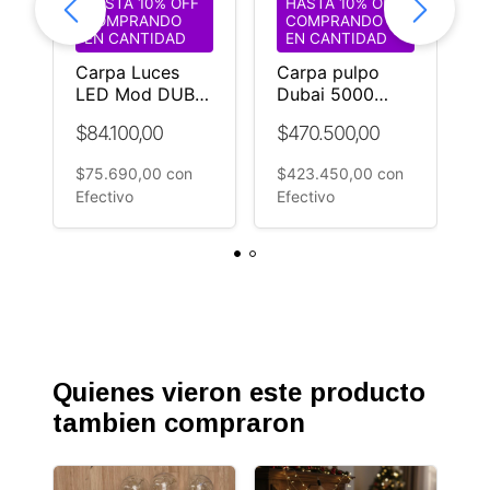
HASTA 10% OFF
HASTA 10% OFF
COMPRANDO
COMPRANDO
EN CANTIDAD
EN CANTIDAD
Carpa Luces
Carpa pulpo
A
v
LED Mod DUBAI
Dubai 5000
x
10 mt diámetro
luces led
C
$84.100,00
$470.500,00
$
luz cálida
Calidas Ø18 mt
E
$
diametro
$75.690,00
con
$423.450,00
con
Efectivo
Efectivo
Quienes vieron este producto
tambien compraron