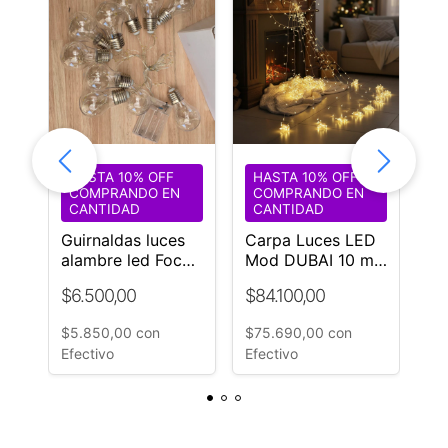
HASTA 10% OFF
HASTA 10% OFF
H
COMPRANDO EN
COMPRANDO EN
C
CANTIDAD
CANTIDAD
C
Guirnaldas luces
Carpa Luces LED
Ca
luz
alambre led Focos
Mod DUBAI 10 mt
Du
a pilas
diámetro luz
le
$6.500,00
$84.100,00
$4
cálida
mt
ivo
$5.850,00
con
$75.690,00
con
$4
Efectivo
Efectivo
Ef