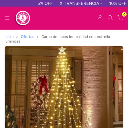
5% OFF
X TRANSFERENCIA -
10% OFF - 
0
Inicio
>
Ofertas
>
Carpa de luces led calidad con estrella
luminosa
1
/
11