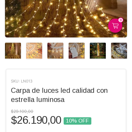
0
SKU:
LN013
Carpa de luces led calidad con
estrella luminosa
$29.100,00
$26.190,00
10
% OFF