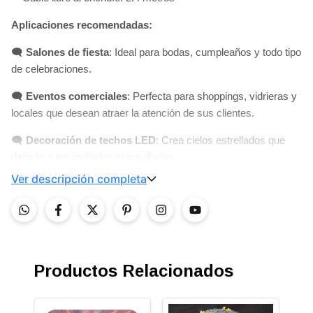
Aplicaciones recomendadas:
🗨️
Salones de fiesta
: Ideal para bodas, cumpleaños y todo tipo
de celebraciones.
🗨️
Eventos comerciales
: Perfecta para shoppings, vidrieras y
locales que desean atraer la atención de sus clientes.
🗨️
Decoración de techos LED
: Crea cielos estrellados que
dejarán a tus invitados maravillados.
Ver descripción completa
¿Por qué elegir nuestra cortina?
Las cortinas LED son las más buscadas por los organizadores
de eventos, y nuestra opción de 10 metros destaca por su
calidad y diseño elegante. La luz cálida no solo ilumina, sino
que también crea un ambiente acogedor y festivo. 🛒
¡No
Productos Relacionados
pierdas la oportunidad de hacer tu compra hoy!
Transforma
tus eventos en experiencias inolvidables con nuestra Cortina
10mt Ancho Lluvia LED. 📸 Comparte tu experiencia en