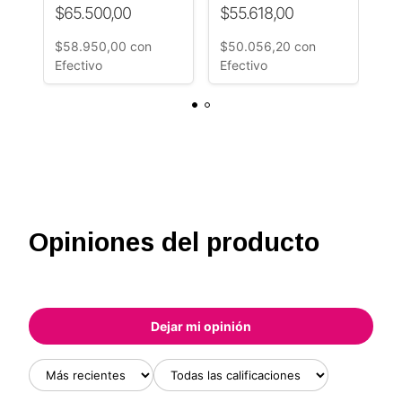
$65.500,00
$55.618,00
$2
0
Interconectable
Efectos
Fi
¡Unica!
Mo
$58.950,00
con
$50.056,20
con
$2
Du
Efectivo
Efectivo
Ef
Opiniones del producto
Dejar mi opinión