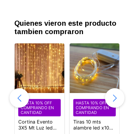
Quienes vieron este producto
tambien compraron
HASTA 10% OFF
HASTA 10% OFF
H
COMPRANDO EN
COMPRANDO EN
C
CANTIDAD
CANTIDAD
C
Cortina Evento
Tiras 10 mts
Co
3X5 Mt Luz led
alambre led x10
lu
cálida Fija
uidades luz calida
te