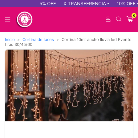
5% OFF
X TRANSFERENCIA -
10% OFF - 
0
Inicio
>
Cortina de luces
>
Cortina 10mt ancho lluvia led Evento
tiras 30/45/60