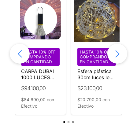
Instagram @guirnaldasvip y muestra cómo has utilizado
nuestra cortina para embellecer tus celebraciones.
HASTA 10% OFF
HASTA 10% OFF
COMPRANDO
COMPRANDO
EN CANTIDAD
EN CANTIDAD
CARPA DUBAI
Esfera plástica
C
1000 LUCES
30cm luces led
l
LED CALIDAS 18
cálidas fijas
3
$94.100,00
$23.100,00
$
M DIÁMETRO
Eventos
c
e
$84.690,00
con
$20.790,00
con
$
Efectivo
Efectivo
E