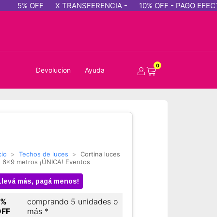
% OFF
X TRANSFERENCIA -
10% OFF - PAGO EFECTIVO
0
Devolucion
Ayuda
cio
>
Techos de luces
>
Cortina luces
d 6x9 metros ¡ÚNICA! Eventos
Llevá más, pagá menos!
5%
comprando 5 unidades o
OFF
más *