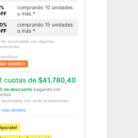
7%
comprando 10 unidades
OFF
o más *
10%
comprando 15 unidades
OFF
o más *
) No acumulable con algunas
omociones
 vendidos
ÁS VENDIDO
2
cuotas de
$41.780,40
% de descuento
pagando con
ectivo
 acumulable con otras promociones
r más detalles
Apurate!