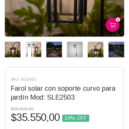
0
SKU:
SLE2503
Farol solar con soporte curvo para
jardín Mod: SLE2503
$39.500,00
$35.550,00
10
% OFF