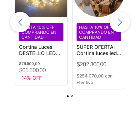
HASTA 10% OFF
HASTA 10% OFF
H
COMPRANDO EN
COMPRANDO EN
C
CANTIDAD
CANTIDAD
C
Cortina Luces
SUPER OFERTA!
Co
es
DESTELLO LED
Cortina luces led
6x
ra
3x6 Metros – Luz
Gigante 6x9 m
LE
$282.300,00
$4
$76.500,00
Cálida Fija
Ideal techos
$65.500,00
Bodas y Eventos
$254.070,00
con
$4
14
% OFF
☏ 1168882705
Efectivo
Ef