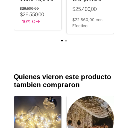
o
vela LED Solar
cargador celular
L
$25.400,00
$
$29.500,00
solar litio
$26.550,00
$22.860,00
con
$
10
% OFF
Efectivo
E
Quienes vieron este producto
tambien compraron