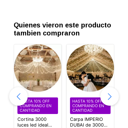
Quienes vieron este producto
tambien compraron
HASTA 10% OFF
HASTA 10% OFF
H
COMPRANDO EN
COMPRANDO EN
C
CANTIDAD
CANTIDAD
C
oso
Cortina 3000
Carpa IMPERIO
Ca
uz
luces led ideal
DUBAI de 3000
Du