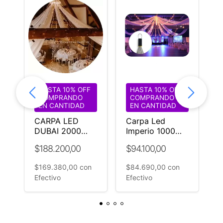
HASTA 10% OFF
HASTA 10% OFF
COMPRANDO
COMPRANDO
EN CANTIDAD
EN CANTIDAD
Ø
CARPA LED
Carpa Led
I
o
DUBAI 2000
Imperio 1000
p
a
LUCES CALIDAS
Luces Ø18mt
E
$188.200,00
$94.100,00
$
IDEAL EVENTOS
Fiestas Evento
C
Casamiento
I
$169.380,00
con
$84.690,00
con
$
¡FABRICANTE!
*
Efectivo
Efectivo
E