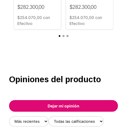
techos salones de
Luces Led Calidas
le
$282.300,00
$282.300,00
$4
Fiestas Gazebos
Ø18mt ¡Original!
mt
Modelo Imperio
$254.070,00
con
$254.070,00
con
$4
Dubai
Efectivo
Efectivo
Ef
Opiniones del producto
Dejar mi opinión