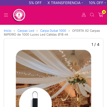
5% OFF
X TRANSFERENCIA -
10% OFF - P
0
Inicio
>
Carpas Led
>
Carpa Dubai 1000
>
OFERTA X2 Carpas
IMPERIO de 1000 Luces Led Calidas Ø18 mt
1
/
4