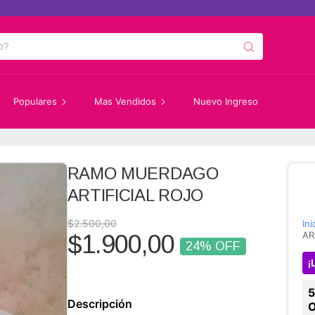
5%
Populares
Mas Vendidos
Nuevo Ingreso
RAMO MUERDAGO
ARTIFICIAL ROJO
$2.500,00
Ini
AR
$1.900,00
24
% OFF
¡
Descripción