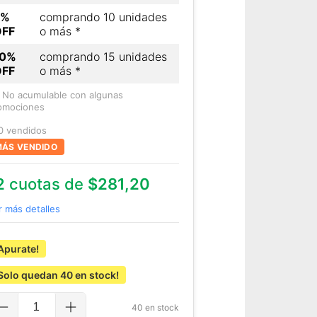
7%
comprando 10 unidades
OFF
o más *
10%
comprando 15 unidades
OFF
o más *
) No acumulable con algunas
omociones
0 vendidos
ÁS VENDIDO
2
cuotas de
$281,20
r más detalles
Apurate!
Solo quedan
40
en stock!
40
en stock