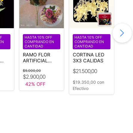
F
HASTA 10% OFF
HASTA 10% OFF
HAS
EN
COMPRANDO EN
COMPRANDO EN
COM
CANTIDAD
CANTIDAD
CAN
RAMO FLOR
CORTINA LED
CAR
ARTIFICIAL
3X3 CALIDAS
DUB
ROSA VIEJO
LUC
$21.500,00
$47
$5.000,00
CAL
$2.900,00
DIÁ
$19.350,00
con
$423
42
% OFF
Efectivo
Efect