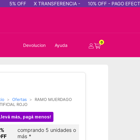
 OFF
X TRANSFERENCIA -
10% OFF - PAGO EFECTIVO
0
Devolucion
Ayuda
cio
>
Ofertas
>
RAMO MUERDAGO
TIFICIAL ROJO
Llevá más, pagá menos!
5%
comprando 5 unidades o
OFF
más *