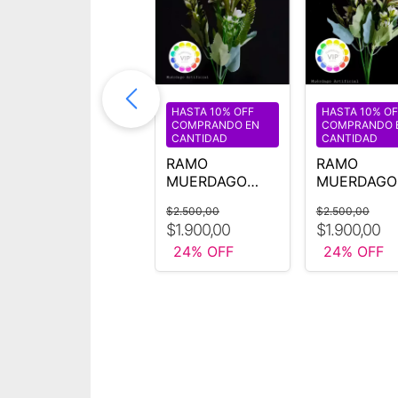
HASTA 10% OFF
HASTA 10% OFF
HASTA 10% OF
COMPRANDO EN
COMPRANDO EN
COMPRANDO 
CANTIDAD
CANTIDAD
CANTIDAD
x10 LAMPARA
RAMO
RAMO
CHINA PAPEL
MUERDAGO
MUERDAGO
35 CM BLANCA
ARTIFICIAL
ARTIFICIAL
$69.000,00
$2.500,00
$2.500,00
NARANJA
AMARILLO
$1.900,00
$1.900,00
$62.100,00
con
24
% OFF
24
% OFF
Efectivo