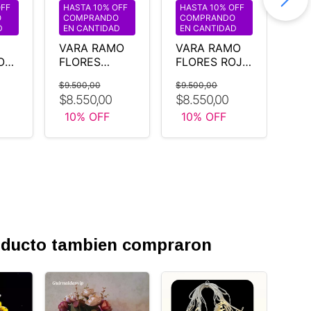
OFF
HASTA 10% OFF
HASTA 10% OFF
HA
O
COMPRANDO
COMPRANDO
CO
D
EN CANTIDAD
EN CANTIDAD
EN
VARA RAMO
VARA RAMO
VA
O
FLORES
FLORES ROJO
FL
CEREZO
CEREZO
CE
$9.500,00
$9.500,00
$9.
ROSA BODA
AM
$8.550,00
$8.550,00
$8.
10
% OFF
10
% OFF
10
roducto tambien compraron