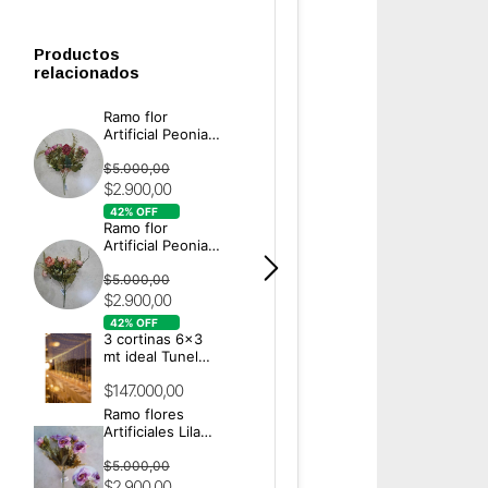
Productos
relacionados
Ramo flor
Artificial Peonias
Rosa Oscuro M:
1611
$5.000,00
$2.900,00
42
% OFF
Ramo flor
Artificial Peonias
SALMÓN M: 1611
$5.000,00
$2.900,00
42
% OFF
3 cortinas 6x3
mt ideal Tunel
Evento
$147.000,00
Ramo flores
Artificiales Lila
Mod 1610/F
$5.000,00
$2.900,00