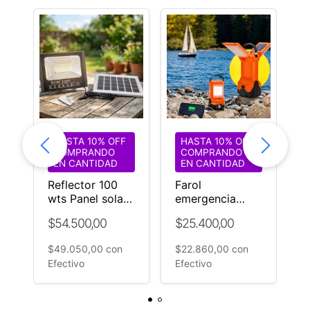
comienza a disfrutar de la iluminación solar!
HASTA 10% OFF
HASTA 10% OFF
COMPRANDO
COMPRANDO
EN CANTIDAD
EN CANTIDAD
Reflector 100
Farol
E
wts Panel solar
emergencia
L
Control remoto
cargador celular
B
$54.500,00
$25.400,00
$
s
Pilas Tornillos
solar litio
J
Batería Litio
B
$49.050,00
con
$22.860,00
con
$
Efectivo
Efectivo
E