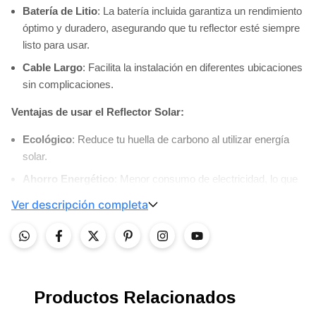
Batería de Litio
: La batería incluida garantiza un rendimiento
óptimo y duradero, asegurando que tu reflector esté siempre
listo para usar.
Cable Largo
: Facilita la instalación en diferentes ubicaciones
sin complicaciones.
Ventajas de usar el Reflector Solar:
Ecológico
: Reduce tu huella de carbono al utilizar energía
solar.
Ahorro Energético
: Menor consumo de electricidad, lo que
se traduce en facturas de luz más bajas.
Ver descripción completa
Fácil Instalación
: Con todos los elementos necesarios
incluidos, no necesitarás ser un experto para instalarlo.
Transforma tu entorno con la luz eficiente y amigable
del
Reflector Solar de 40 Wts
. Ideal para eventos, seguridad o
Productos Relacionados
simplemente para disfrutar de tus espacios exteriores durante
la noche. 🛒
¡No esperes más! Agrégalo a tu carrito y