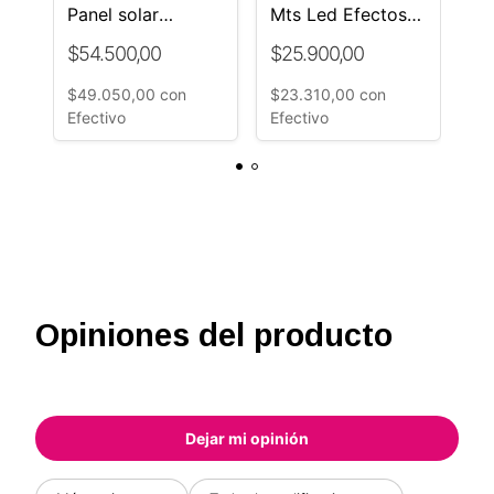
in
Panel solar
Mts Led Efectos
ca
Control remoto
220v Navidad
so
$54.500,00
$25.900,00
$2
Pilas Tornillos
Batería Litio
$49.050,00
con
$23.310,00
con
$2
Efectivo
Efectivo
Ef
Opiniones del producto
Dejar mi opinión