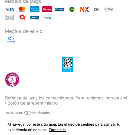
Medios de pago
Medios de envío
Defensa de las y los consumidores. Para reclamos
ingresá acá.
/
Botón de arrepentimiento
Copyright Guirnaldas Vip - 2026. Todos los derechos
Al navegar por este sitio
aceptás el uso de cookies
para agilizar tu
reservados.
experiencia de compra.
Entendido