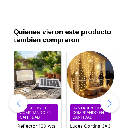
Quienes vieron este producto
tambien compraron
HASTA 10% OFF
HASTA 10% OFF
H
COMPRANDO EN
COMPRANDO EN
C
CANTIDAD
CANTIDAD
C
Reflector 100 wts
Luces Cortina 3x3
Fa