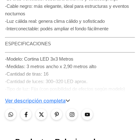
-Cable negro: más elegante, ideal para estructuras y eventos
nocturnos
-Luz cálida real: genera clima cálido y sofisticado
-Interconectable: podés ampliar el fondo fácilmente
ESPECIFICACIONES
-Modelo: Cortina LED 3x3 Metros
-Medidas: 3 metros ancho x 2,90 metros alto
-Cantidad de tiras: 16
-Cantidad de luces: 300–320 LED aprox.
-Tipo de luz: Fija (con posibilidad de efectos según modelo)
-Cable: Negro oscuro
Ver descripción completa
-Alimentación: 220V
-Sistema: Interconectable
-Uso: Interior / Exterior (según instalación y protección)
IDEAL PARA