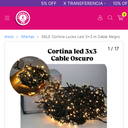
5% OFF
X TRANSFERENCIA -
10% OFF 
0
Inicio
>
Ofertas
>
SALE Cortina Luces Led 3x3 m Cable Negro
1
/
17