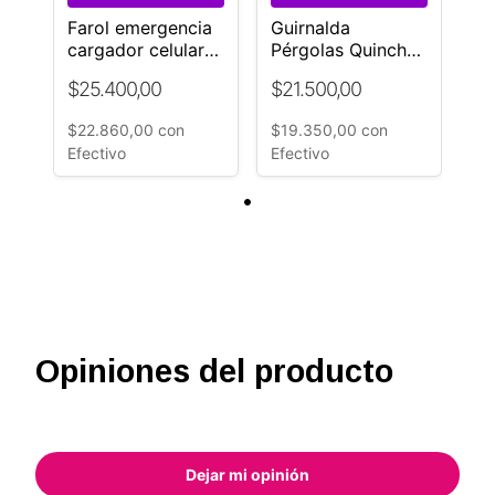
Farol emergencia
Guirnalda
cargador celular
Pérgolas Quincho
solar litio
20 metros cable
$25.400,00
$21.500,00
negro Exterior
Interior
$22.860,00
con
$19.350,00
con
Efectivo
Efectivo
Opiniones del producto
Dejar mi opinión