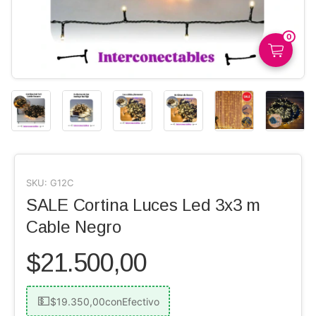
0
SKU:
G12C
SALE Cortina Luces Led 3x3 m
Cable Negro
$21.500,00
$19.350,00
con
Efectivo