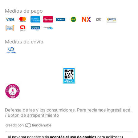
Medios de pago
Medios de envío
Defensa de las y los consumidores. Para reclamos
ingresá acá.
/
Botón de arrepentimiento
Copyright Guirnaldas Vip - 2026. Todos los derechos
Al navegar por este sitio
aceptás el uso de cookies
para agilizar tu