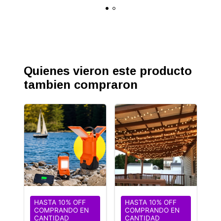
¿Tenés dudas? Escribinos antes de comprar
Envíos a todo el país
Stock limitado en temporada alta
Quienes vieron este producto
tambien compraron
HASTA 10% OFF
HASTA 10% OFF
COMPRANDO EN
COMPRANDO EN
CANTIDAD
CANTIDAD