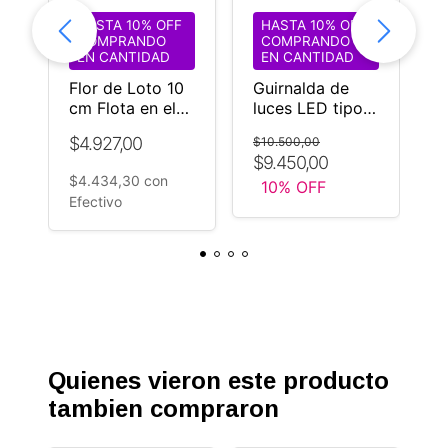
HASTA 10% OFF
HASTA 10% OFF
COMPRANDO
COMPRANDO
EN CANTIDAD
EN CANTIDAD
Flor de Loto 10
Guirnalda de
G
cm Flota en el
luces LED tipo
D
agua color
Kermés
L
$4.927,00
$10.500,00
$
Naranja Goma
multicolor
N
$9.450,00
$
a
Eva
F
$4.434,30
con
10
% OFF
Efectivo
Quienes vieron este producto
tambien compraron