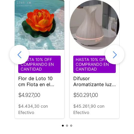
HASTA 10% OFF
HASTA 10% OFF
H
COMPRANDO EN
COMPRANDO EN
C
CANTIDAD
CANTIDAD
C
Flor de Loto 10
Difusor
Gu
cm Flota en el
Aromatizante luz
LE
ces
agua color
led Digital
mu
$4.927,00
$50.291,00
$1
a
Naranja Goma Eva
regulador de
$9
esencias Humo
$4.434,30
con
$45.261,90
con
1
Efectivo
Efectivo