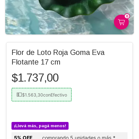
0
Flor de Loto Roja Goma Eva
Flotante 17 cm
$1.737,00
$1.563,30
con
Efectivo
¡Llevá más, pagá menos!
5% OFF
comprando 5 unidades o más *