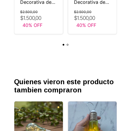
Decorativa de
Decorativa de
D
Vidrio con
Vidrio con
L
$2.500,00
$2.500,00
$
Luces LED –
Luces LED –
N
$1.500,00
$1.500,00
$
Forma Bombilla
Forma Bombilla
F
40
% OFF
40
% OFF
)
AMARILLO
CELESTE
Quienes vieron este producto
tambien compraron