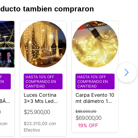
roducto tambien compraron
F
HASTA 10% OFF
HASTA 10% OFF
HAS
EN
COMPRANDO EN
COMPRANDO EN
COM
CANTIDAD
CANTIDAD
CAN
Luces Cortina
Carpa Evento 10
Ram
BÁI
3x3 Mts Led
mt diámetro 12
Boli
Efectos 220v
tiras luz calida
EVE
☎️
0
$25.900,00
$53.
$85.000,00
Navidad
fija
exte
5
$69.000,00
interconectable
220
con
$23.310,00
con
$48.
19
% OFF
¡EXTERIOR!
Efectivo
Efect