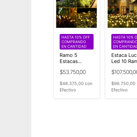
HASTA 10% OFF
HASTA 10% 
COMPRANDO
COMPRAND
EN CANTIDAD
EN CANTIDA
Ramo 5
Estaca Luc
Estacas
Led 10 Ra
Bolitas luces
Bolitas 24
$53.750,00
$107.500,0
led EVENTOS
Jardín
jardín exterior
Exterior
$48.375,00
con
$96.750,00
24v-220v
Blanco Cál
Efectivo
Efectivo