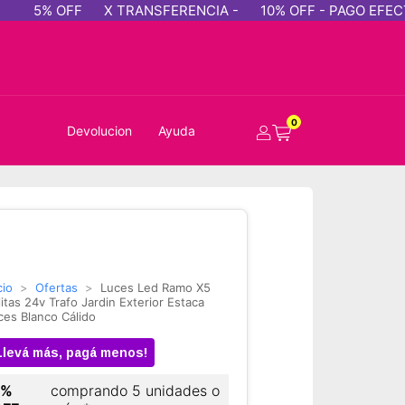
X TRANSFERENCIA -
10% OFF - PAGO EFECTIVO
5% OF
0
Devolucion
Ayuda
cio
>
Ofertas
>
Luces Led Ramo X5
litas 24v Trafo Jardin Exterior Estaca
ces Blanco Cálido
Llevá más, pagá menos!
5%
comprando 5 unidades o