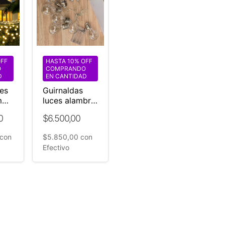
OFF
HASTA 10% OFF
O
COMPRANDO
D
EN CANTIDAD
es
Guirnaldas
mos
luces alambre
v
led Focos a
0
$6.500,00
pilas
con
$5.850,00
con
ido
Efectivo