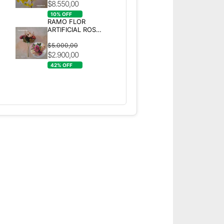
$8.550,00
10
% OFF
RAMO FLOR
ARTIFICIAL ROSA
VIEJO
$5.000,00
$2.900,00
42
% OFF