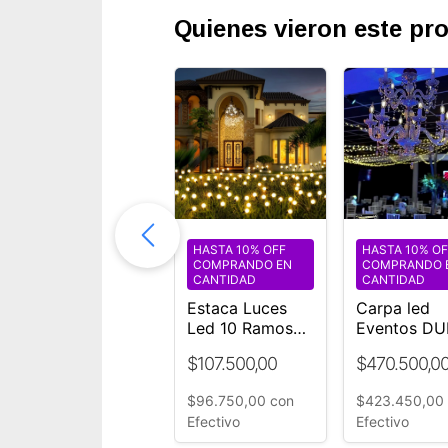
Quienes vieron este p
HASTA 10% OFF
HASTA 10% OFF
HASTA 10% OF
COMPRANDO EN
COMPRANDO EN
COMPRANDO 
CANTIDAD
CANTIDAD
CANTIDAD
Cortina evento
Estaca Luces
Carpa led
6x3 m 600
Led 10 Ramos
Eventos DU
Luces LED
Bolitas 24v
5000 luces 
$49.000,00
$107.500,00
$470.500,0
Controladora
Jardín Exterior
116888270
Blanco Cálido
$44.100,00
con
$96.750,00
con
$423.450,00
Efectivo
Efectivo
Efectivo