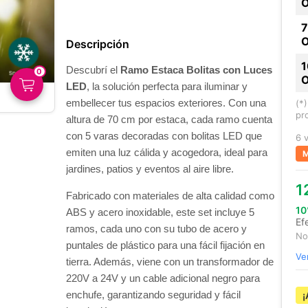
Descripción
Descubrí el
Ramo Estaca Bolitas con Luces
0
LED
, la solución perfecta para iluminar y
embellecer tus espacios exteriores. Con una
(*
pr
altura de 70 cm por estaca, cada ramo cuenta
con 5 varas decoradas con bolitas LED que
6 
emiten una luz cálida y acogedora, ideal para
M
jardines, patios y eventos al aire libre.
1
Fabricado con materiales de alta calidad como
10
ABS y acero inoxidable, este set incluye 5
Ef
ramos, cada uno con su tubo de acero y
No
puntales de plástico para una fácil fijación en
Ve
tierra. Además, viene con un transformador de
220V a 24V y un cable adicional negro para
enchufe, garantizando seguridad y fácil
¡