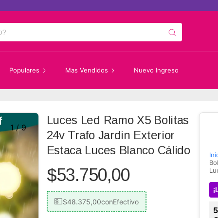
5% OFF
Populares
Mas Vendidos
Nuevo Ingreso
Luces Led Ramo X5 Bolitas
1
/
9
24v Trafo Jardin Exterior
Estaca Luces Blanco Cálido
Ini
Bo
$53.750,00
Lu
¡
$48.375,00
con
Efectivo