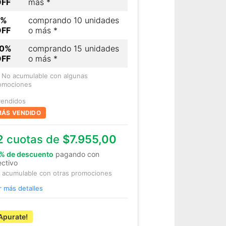
OFF
más *
7%
comprando 10 unidades
OFF
o más *
10%
comprando 15 unidades
OFF
o más *
) No acumulable con algunas
omociones
vendidos
ÁS VENDIDO
2
cuotas de
$7.955,00
% de descuento
pagando con
ectivo
 acumulable con otras promociones
r más detalles
Apurate!