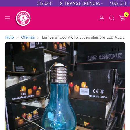
5% OFF
X TRANSFERENCIA -
10% OFF - 
0
Inicio
>
Ofertas
>
Lámpara foco Vidrio Luces alambre LED AZUL
1
/
6