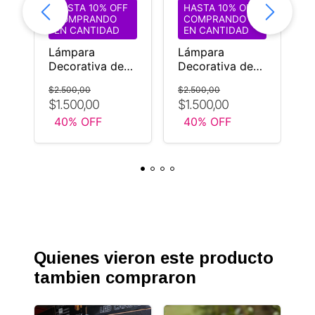
HASTA 10% OFF
HASTA 10% OFF
COMPRANDO
COMPRANDO
EN CANTIDAD
EN CANTIDAD
ón
Lámpara
Lámpara
L
Decorativa de
Decorativa de
d
Vidrio con
Vidrio con
g
$
$2.500,00
$2.500,00
Luces LED –
Luces LED –
E
$1.500,00
$1.500,00
Forma Bombilla
Forma Bombilla
*
$
40
% OFF
40
% OFF
)
ROJO
CELESTE
E
Quienes vieron este producto
tambien compraron