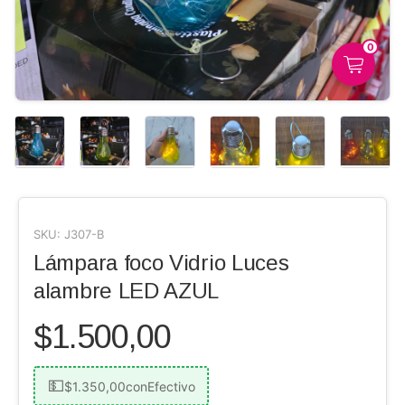
0
SKU:
J307-B
Lámpara foco Vidrio Luces
alambre LED AZUL
$1.500,00
$1.350,00
con
Efectivo