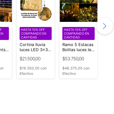
F
HASTA 10% OFF
HASTA 10% OFF
HAS
EN
COMPRANDO EN
COMPRANDO EN
COM
CANTIDAD
CANTIDAD
CAN
Cortina lluvia
Ramo 5 Estacas
Vela
mts
luces LED 3x3
Bolitas luces led
deco
mts Luces
EVENTOS jardín
luz 
$21.500,00
$53.750,00
$65
Cálidas
exterior 24v-
incl
220v
on
$19.350,00
con
$48.375,00
con
$58
Efectivo
Efectivo
Efect