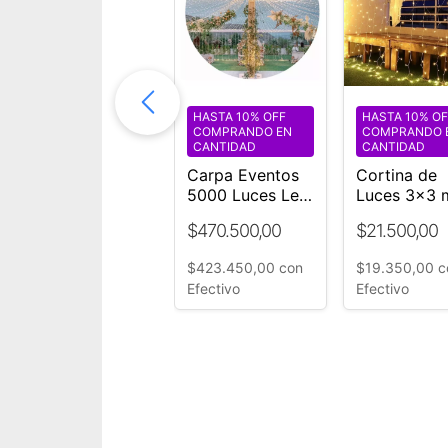
HASTA 10% OFF
HASTA 10% OFF
HASTA 10% OF
COMPRANDO EN
COMPRANDO EN
COMPRANDO 
CANTIDAD
CANTIDAD
CANTIDAD
Vela LED
Carpa Eventos
Cortina de
decorativa con
5000 Luces Led
Luces 3x3 
luz llama pilas
Ø18mt Luz
luces LED
$650,00
$470.500,00
$21.500,00
incluidas
Cálida ¡increible!
Controlador
$585,00
con
$423.450,00
con
$19.350,00
c
Efectivo
Efectivo
Efectivo