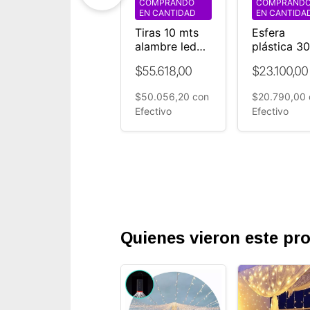
COMPRANDO
COMPRAND
Árbol
EN CANTIDAD
EN CANTIDA
luminoso led
Tiras 10 mts
Esfera
flores luz
alambre led
plástica 3
calida 1,6 mt
x10 uidades
luces led
Evento (ZONA
$55.618,00
$23.100,00
luz calida
cálidas fija
NORTE)
Efectos
Eventos
$50.056,20
con
$20.790,00
Efectivo
Efectivo
Quienes vieron este p