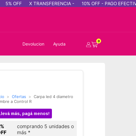
FF
X TRANSFERENCIA -
10% OFF - PAGO EFECTIVO
5%
0
Devolucion
Ayuda
cio
>
Ofertas
>
Carpa led 4 diametro
ambre a Control R
Llevá más, pagá menos!
5%
comprando 5 unidades o
OFF
más *