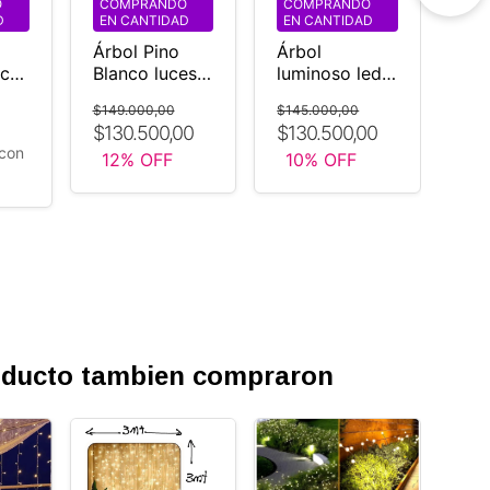
O
COMPRANDO
COMPRANDO
Árb
D
EN CANTIDAD
EN CANTIDAD
lum
Árbol Pino
Árbol
flo
0cm
Blanco luces
luminoso led
cal
led usb 1.8
flores luz
Ev
$149.000,00
$145.000,00
s
mts
calida 1,6 mt
NO
$130.500,00
$130.500,00
Evento
con
12
% OFF
10
% OFF
roducto tambien compraron