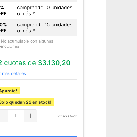
7%
comprando 10 unidades
OFF
o más *
10%
comprando 15 unidades
OFF
o más *
) No acumulable con algunas
omociones
2
cuotas de
$3.130,20
r más detalles
Apurate!
Solo quedan
22
en stock!
22
en stock