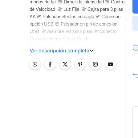
modos de luz
🌸 Dimer de intensidad
🌸 Control
de Velocidad
🌸 Luz Fija
🌸 Cajita para 3 pilas
AA
🌸 Pulsador efectos en cajita
🌸 Conexión
opción USB
🌸 Pulsador en pin de conexión
USB
🌸 Alambre led simil plata
🌸 Conector
Colgante Negro
🌸 Luz Calida
Ver descripción completa