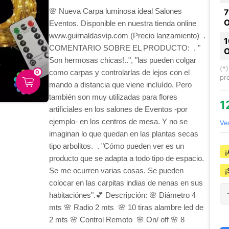
🌸 Nueva Carpa luminosa ideal Salones
Eventos. Disponible en nuestra tienda online
www.guirnaldasvip.com (Precio lanzamiento)
.
COMENTARIO SOBRE EL PRODUCTO:
.
"
Son hermosas chicas!..", "las pueden colgar
(*
como carpas y controlarlas de lejos con el
0
pr
mando a distancia que viene incluído. Pero
también son muy utilizadas para flores
1
artificiales en los salones de Eventos -por
ejemplo- en los centros de mesa. Y no se
Ve
imaginan lo que quedan en las plantas secas
tipo arbolitos.
.
"Cómo pueden ver es un
¡
producto que se adapta a todo tipo de espacio.
Se me ocurren varias cosas. Se pueden
¡
colocar en las carpitas indias de nenas en sus
habitaciónes".💕
Descripción:
🌸 Diámetro 4
mts
🌸 Radio 2 mts
🌸 10 tiras alambre led de
2 mts
🌸 Control Remoto
🌸 On/ off
🌸 8