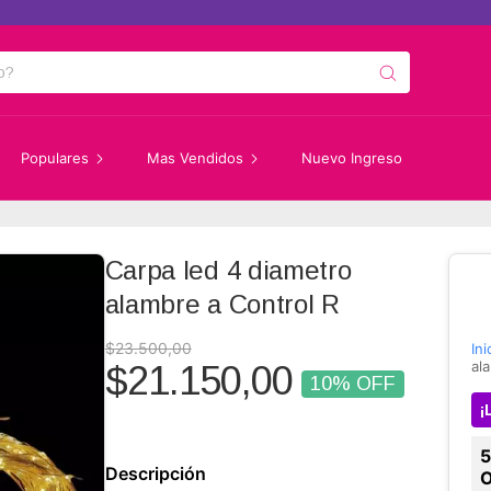
5% O
Populares
Mas Vendidos
Nuevo Ingreso
Carpa led 4 diametro
alambre a Control R
$23.500,00
Ini
al
$21.150,00
10
% OFF
¡
Descripción