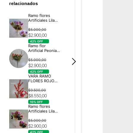
relacionados
Ramo flores
Artificiales Lila
Mod 1610/F
$5.000,00
$2.900,00
42
% OFF
Ramo flor
Artificial Peonias
SALMÓN M: 1611
$5.000,00
$2.900,00
42
% OFF
VARA RAMO
FLORES ROJO
CEREZO
$9.500,00
$8.550,00
10
% OFF
Ramo flores
Artificiales Lila
Mod 381/3
$5.000,00
$2.900,00
42
% OFF